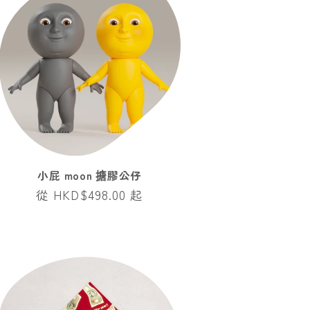
小屁 moon 搪膠公仔
定
從 HKD$498.00 起
價