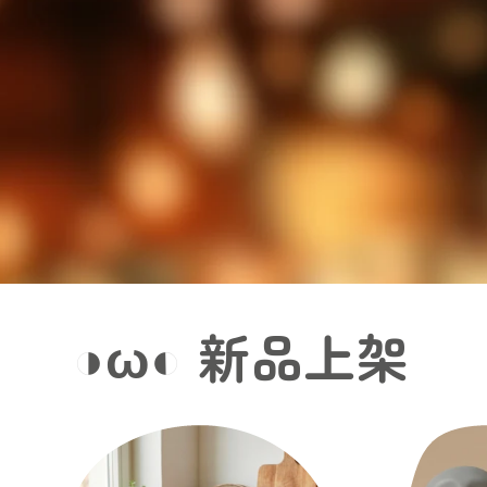
◑ω◐ 新品上架