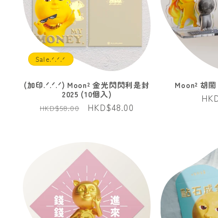
Sale.ᐟ.ᐟ.ᐟ
(加印.ᐟ.ᐟ.ᐟ) Moon² 金光閃閃利是封
Moon² 
2025 (10個入)
定
HKD
定
售
HKD$48.00
HKD$58.00
價
價
價