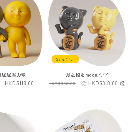
Sale.ᐟ.ᐟ.ᐟ
² 月屁屁壓力球
月之招財moon.ᐟ.ᐟ.ᐟ
售
HKD$118.00
定
售
從 HKD$318.00 起
HKD$368.00
價
價
價