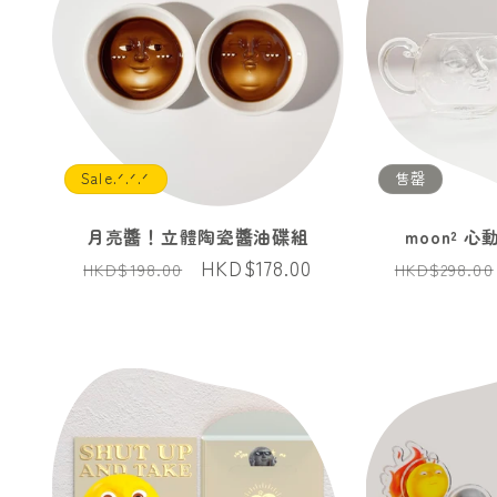
Sale.ᐟ.ᐟ.ᐟ
售罄
月亮醬！立體陶瓷醬油碟組
moon² 
定
售
HKD$178.00
定
HKD$198.00
HKD$298.00
價
價
價