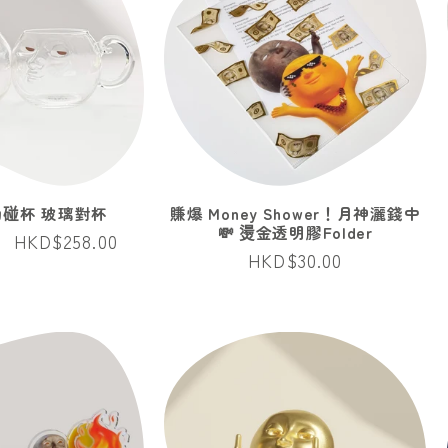
心動碰杯 玻璃對杯
賺爆 Money Shower！月神灑錢中
💸 燙金透明膠Folder
售
HKD$258.00
定
HKD$30.00
價
價