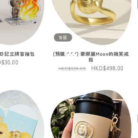
售罄
胡鬧日記立牌盲抽包
(預購.ᐟ.ᐟ.ᐟ) 蒙娜麗Moon的微笑戒
指
$30.00
定
售
HKD$498.00
HKD$538.00
價
價