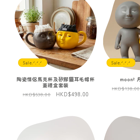
Sale.ᐟ.ᐟ.ᐟ
Sale.ᐟ.ᐟ.ᐟ
陶瓷情侶馬克杯及矽膠貓耳毛帽杯
moon
蓋禮盒套裝
定
HKD$138.00
定
售
HKD$498.00
HKD$538.00
價
價
價