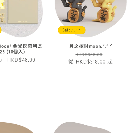
Sale.ᐟ.ᐟ.ᐟ
) Moon² 金光閃閃利是
月之招財moon.ᐟ.ᐟ.ᐟ
25 (10個入)
定
售
HKD$368.00
售
HKD$48.00
0
從 HKD$318.00 起
價
價
價