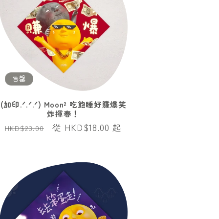
售罄
(加印.ᐟ.ᐟ.ᐟ) Moon² 吃飽睡好賺爆笑
炸揮春！
定
售
從 HKD$18.00 起
HKD$23.00
價
價