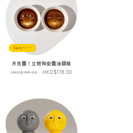
Sale.ᐟ.ᐟ.ᐟ
月亮醬！立體陶瓷醬油碟組
定
售
HKD$178.00
HKD$198.00
價
價