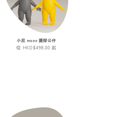
小屁 moon 搪膠公仔
定
從 HKD$498.00 起
價