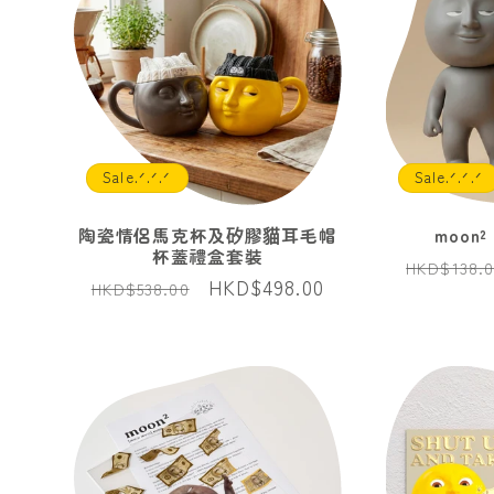
Sale.ᐟ.ᐟ.ᐟ
Sale.ᐟ.ᐟ.ᐟ
陶瓷情侶馬克杯及矽膠貓耳毛帽
moon
杯蓋禮盒套裝
定
HKD$138.
定
售
HKD$498.00
HKD$538.00
價
價
價