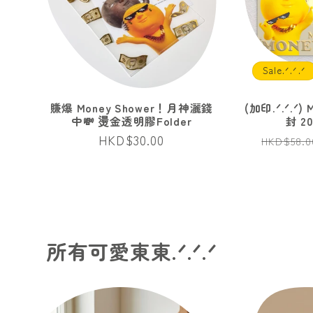
Sale.ᐟ.ᐟ.ᐟ
賺爆 Money Shower！月神灑錢
(加印.ᐟ.ᐟ.ᐟ
中💸 燙金透明膠Folder
封 20
定
HKD$30.00
定
HKD$58.0
價
價
所有可愛東東.ᐟ.ᐟ.ᐟ