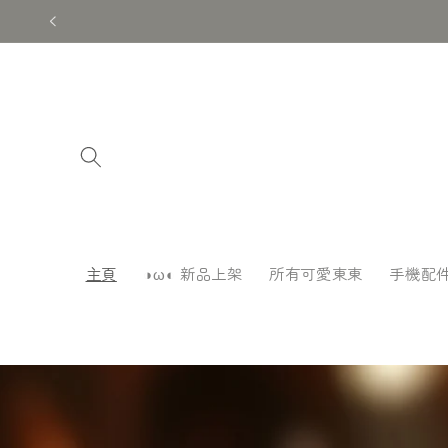
跳至內
容
主頁
◑ω◐ 新品上架
所有可愛東東
手機配