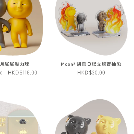
² 月屁屁壓力球
Moon² 胡鬧日記立牌盲抽包
售
HKD$118.00
定
HKD$30.00
00
價
價