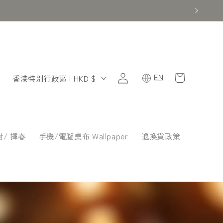
購
登
國
EN
物
香港特別行政區 | HKD $
入
家
車
/
地
/ 揮春
手機/電腦桌布 Wallpaper
退換貨政策
區