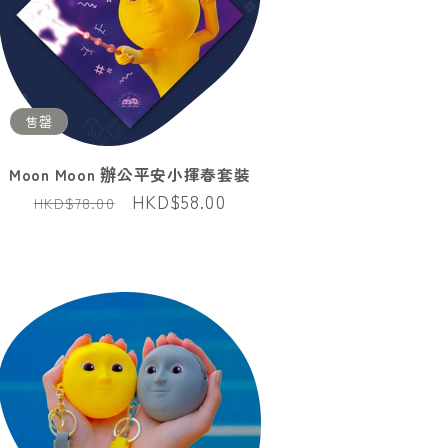
售罄
Moon Moon 辦公平安小揮春套裝
定
售
HKD$58.00
HKD$78.00
價
價